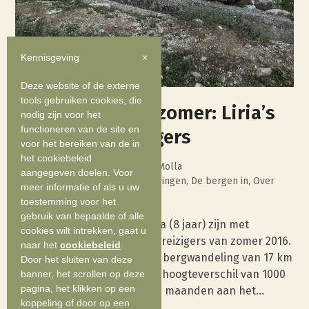
Kennisgeving
×
Deze website of de externe
tools gebruiken cookies, die
Terugblik op de zomer: Liria’s
nodig zijn voor het
functioneren van de site en
moedigste reizigers
voor het bereiken van de in
het cookiebeleid
6 november 2016
Alketa Molla
aangegeven doelen. Voor
AlbaniaLove
,
Authentieke ervaringen
,
De bergen in
,
Over
meer informatie of als u uw
Liria Travel
,
Testimonials
toestemming voor het
gebruik van bepaalde of alle
Marieke en haar dochter Oda (8 jaar) zijn met
cookies wilt intrekken, gaat u
voorsprong onze moedigste reizigers van zomer 2016.
naar het
cookiebeleid
.
Samen maakten ze de lange bergwandeling van 17 km
Door het sluiten van deze
en overbrugden daarbij een hoogteverschil van 1000
banner, het scrollen op deze
pagina, het klikken op een
meter. Dat Marieke al enkele maanden aan het…
koppeling of door op een
Read more