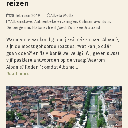
reizen
28 februari 2019
Alketa Molla
AlbaniaLove
,
Authentieke ervaringen
,
Culinair avontuur
,
De bergen in
,
Historisch erfgoed
,
Zon, zee & strand
Wanneer je aankondigt dat je wil reizen naar Albanië,
zijn de meest gehoorde reacties: 'Wat kan je dáár
gaan doen?' en 'Is Albanië wel veilig?' Wij geven alvast
vijf pasklare antwoorden op de vraag: Waarom
Albanië? Reden 1: omdat Albanië…
Read more