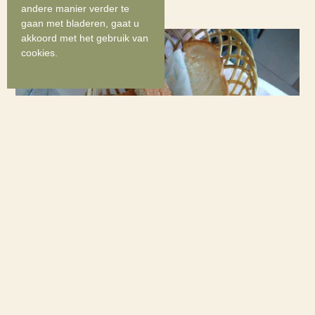
andere manier verder te
gaan met bladeren, gaat u
akkoord met het gebruik van
cookies.
Proeven van Albanië: karper
met pruimen (recept)
17 juni 2016
Alketa Molla
AlbaniaLove
,
Authentieke ervaringen
,
Culinair avontuur