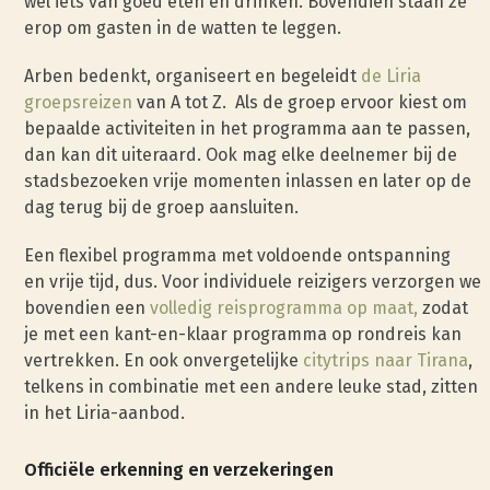
wel iets van goed eten en drinken. Bovendien staan ze
erop om gasten in de watten te leggen.
Arben bedenkt, organiseert en begeleidt
de Liria
groepsreizen
van A tot Z. Als de groep ervoor kiest om
bepaalde activiteiten in het programma aan te passen,
dan kan dit uiteraard. Ook mag elke deelnemer bij de
stadsbezoeken vrije momenten inlassen en later op de
dag terug bij de groep aansluiten.
Een flexibel programma met voldoende ontspanning
en vrije tijd, dus. Voor individuele reizigers verzorgen we
bovendien een
volledig reisprogramma op maat,
zodat
je met een kant-en-klaar programma op rondreis kan
vertrekken. En ook onvergetelijke
citytrips naar Tirana
,
telkens in combinatie met een andere leuke stad, zitten
in het Liria-aanbod.
Officiële erkenning en verzekeringen