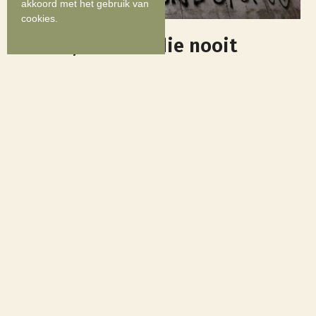
akkoord met het gebruik van
cookies.
Tirana, de stad die nooit
verveelt
7 maart 2016
Alketa Molla
Citytrip
,
Historisch erfgoed
,
Stad in de kijker
Met haar meer dan 800.000 inwoners is de centraal
gelegen hoofdstad Tirana veruit de grootste stad van
Albanië. Levendig en kleurrijk vormt de eens
troosteloze communistische stad vandaag het
kloppend hart van het land. Tirana onderging een
ware transformatie sinds…
Read more