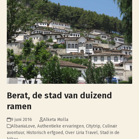
Berat, de stad van duizend
ramen
9 juni 2016
Alketa Molla
AlbaniaLove
,
Authentieke ervaringen
,
Citytrip
,
Culinair
avontuur
,
Historisch erfgoed
,
Over Liria Travel
,
Stad in de