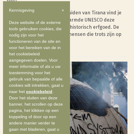
kijker
Kennisgeving
×
Op honderd kilometer ten Zuiden van Tirana vind je
het stadje Berat. In 2008 omarmde UNESCO deze
Deze website of de externe
Albanese stad die barst van historisch erfgoed. De
tools gebruiken cookies, die
inwoners zijn dan ook fiere mensen die trots zijn op
nodig zijn voor het
wat hun stad te bieden…
functioneren van de site en
voor het bereiken van de in
Read more
het cookiebeleid
aangegeven doelen. Voor
meer informatie of als u uw
toestemming voor het
gebruik van bepaalde of alle
cookies wilt intrekken, gaat u
naar het
cookiebeleid
.
Door het sluiten van deze
banner, het scrollen op deze
pagina, het klikken op een
koppeling of door op een
andere manier verder te
gaan met bladeren, gaat u