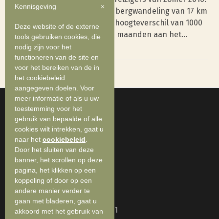
Kennisgeving
×
Samen maakten ze de lange bergwandeling van 17 km
en overbrugden daarbij een hoogteverschil van 1000
Deze website of de externe
meter. Dat Marieke al enkele maanden aan het…
tools gebruiken cookies, die
Read more
nodig zijn voor het
functioneren van de site en
voor het bereiken van de in
het cookiebeleid
aangegeven doelen. Voor
meer informatie of als u uw
toestemming voor het
gebruik van bepaalde of alle
cookies wilt intrekken, gaat u
naar het
cookiebeleid
.
Door het sluiten van deze
banner, het scrollen op deze
pagina, het klikken op een
Rosa Geingerstraat 12
koppeling of door op een
9050 Gentbrugge
andere manier verder te
gaan met bladeren, gaat u
Erkenningsnummer VVR: 9611
akkoord met het gebruik van