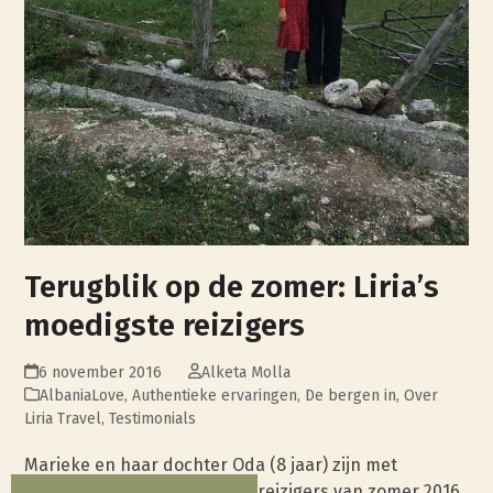
Terugblik op de zomer: Liria’s
moedigste reizigers
6 november 2016
Alketa Molla
AlbaniaLove
,
Authentieke ervaringen
,
De bergen in
,
Over
Liria Travel
,
Testimonials
Marieke en haar dochter Oda (8 jaar) zijn met
voorsprong onze moedigste reizigers van zomer 2016.