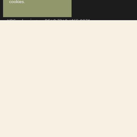
cookies.
BTW: BE 0647.826.079
KBC rekeningnr. BE49 7340 4165 8071
Recente berichten